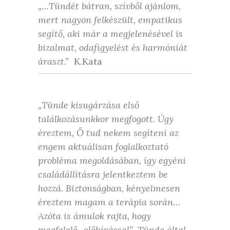
„…Tündét bátran, szívből ajánlom,
mert nagyon felkészült, empatikus
segítő, aki már a megjelenésével is
bizalmat, odafigyelést és harmóniát
áraszt.”
K.Kata
„Tünde kisugárzása első
találkozásunkkor megfogott. Úgy
éreztem, Ő tud nekem segíteni az
engem aktuálisan foglalkoztató
probléma megoldásában, így egyéni
családállításra jelentkeztem be
hozzá. Biztonságban, kényelmesen
éreztem magam a terápia során…
Azóta is ámulok rajta, hogy
megfelelő „előhívással”, Tünde által