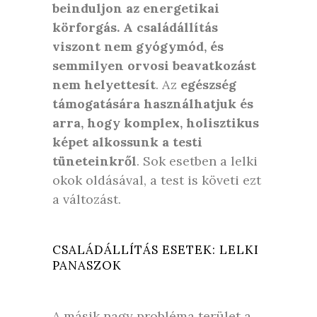
beinduljon az energetikai
körforgás. A családállítás
viszont nem gyógymód, és
semmilyen orvosi beavatkozást
nem helyettesít
. Az
egészség
támogatására használhatjuk és
arra, hogy komplex, holisztikus
képet alkossunk a testi
tüneteinkről
. Sok esetben a lelki
okok oldásával, a test is követi ezt
a változást.
CSALÁDÁLLÍTÁS ESETEK: LELKI
PANASZOK
A másik nagy probléma terület a