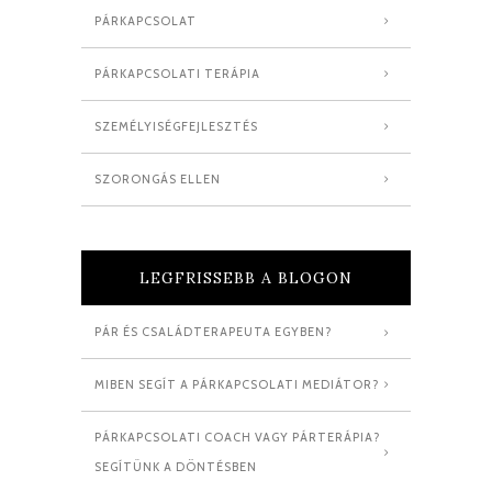
PÁRKAPCSOLAT
PÁRKAPCSOLATI TERÁPIA
SZEMÉLYISÉGFEJLESZTÉS
SZORONGÁS ELLEN
LEGFRISSEBB A BLOGON
PÁR ÉS CSALÁDTERAPEUTA EGYBEN?
MIBEN SEGÍT A PÁRKAPCSOLATI MEDIÁTOR?
PÁRKAPCSOLATI COACH VAGY PÁRTERÁPIA?
SEGÍTÜNK A DÖNTÉSBEN