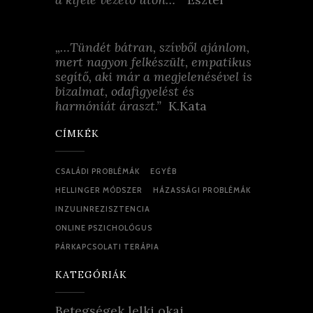
„…Tündét bátran, szívből ajánlom,
mert nagyon felkészült, empatikus
segítő, aki már a megjelenésével is
bizalmat, odafigyelést és
harmóniát áraszt.”
K.Kata
CÍMKÉK
CSALÁDI PROBLÉMÁK
EGYÉB
HELLINGER MÓDSZER
HÁZASSÁGI PROBLÉMÁK
INZULINREZISZTENCIA
ONLINE PSZICHOLÓGUS
PÁRKAPCSOLATI TERÁPIA
KATEGÓRIÁK
Betegségek lelki okai