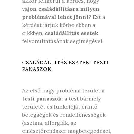
akkor felmerül a kérdés, hogy
v
ajon családállításra milyen
problémával lehet jönni?
Ezt a
kérdést járjuk körbe ebben a
cikkben,
családállítás esetek
felvonultatásának segítségével.
CSALÁDÁLLÍTÁS ESETEK: TESTI
PANASZOK
Az első nagy probléma terület a
testi panaszok
: a test bármely
területét és funkcióját érintő
betegségek és rendellenességek
(asztma, allergiák, az
emésztőrendszer megbetegedései,