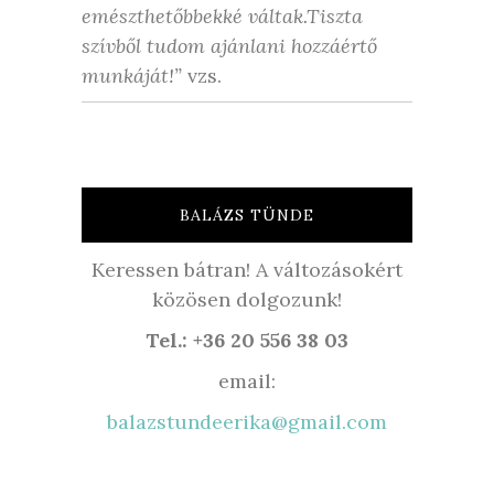
emészthetőbbekké váltak.Tiszta
szívből tudom ajánlani hozzáértő
munkáját!”
vzs.
BALÁZS TÜNDE
Keressen bátran! A változásokért
közösen dolgozunk!
Tel.: +36 20 556 38 03
email:
balazstundeerika@gmail.com