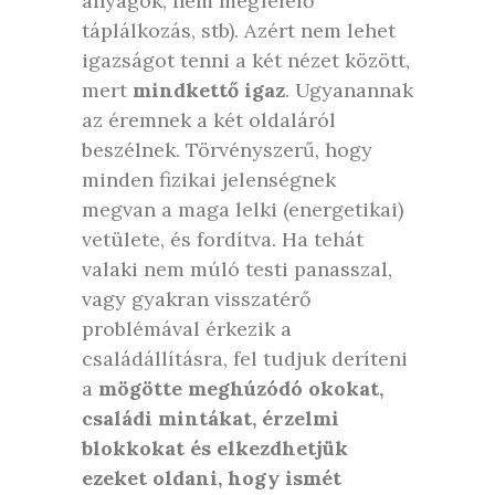
anyagok, nem megfelelő
táplálkozás, stb). Azért nem lehet
igazságot tenni a két nézet között,
mert
mindkettő igaz
. Ugyanannak
az éremnek a két oldaláról
beszélnek. Törvényszerű, hogy
minden fizikai jelenségnek
megvan a maga lelki (energetikai)
vetülete, és fordítva. Ha tehát
valaki nem múló testi panasszal,
vagy gyakran visszatérő
problémával érkezik a
családállításra, fel tudjuk deríteni
a
mögötte meghúzódó okokat,
családi mintákat, érzelmi
blokkokat és elkezdhetjük
ezeket oldani, hogy ismét