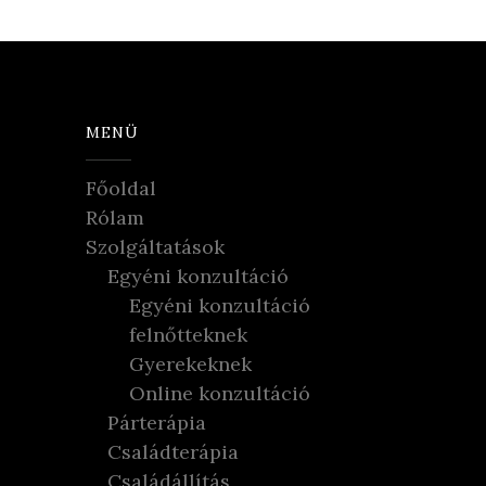
MENÜ
Főoldal
Rólam
Szolgáltatások
Egyéni konzultáció
Egyéni konzultáció
felnőtteknek
Gyerekeknek
Online konzultáció
Párterápia
Családterápia
Családállítás