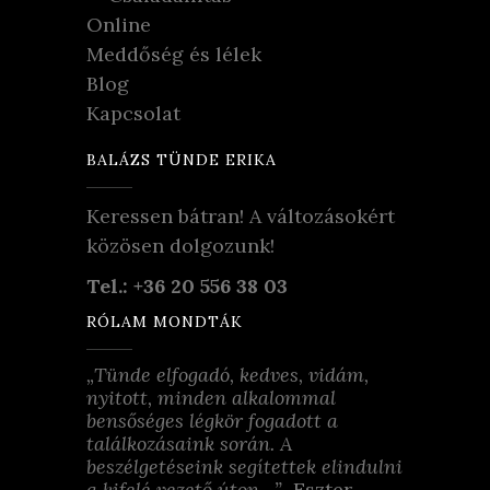
Online
Meddőség és lélek
Blog
Kapcsolat
BALÁZS TÜNDE ERIKA
Keressen bátran! A változásokért
közösen dolgozunk!
Tel.: +36 20 556 38 03
RÓLAM MONDTÁK
„Tünde elfogadó, kedves, vidám,
nyitott, minden alkalommal
bensőséges légkör fogadott a
találkozásaink során. A
beszélgetéseink segítettek elindulni
a kifelé vezető úton…”
Eszter