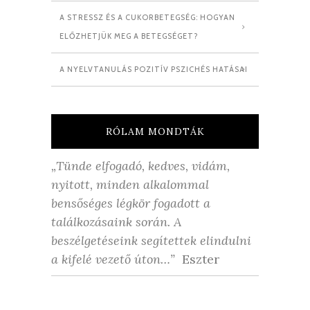
A STRESSZ ÉS A CUKORBETEGSÉG: HOGYAN
ELŐZHETJÜK MEG A BETEGSÉGET?
A NYELVTANULÁS POZITÍV PSZICHÉS HATÁSAI
RÓLAM MONDTÁK
„Tünde elfogadó, kedves, vidám,
nyitott, minden alkalommal
bensőséges légkör fogadott a
találkozásaink során. A
beszélgetéseink segítettek elindulni
a kifelé vezető úton…”
Eszter