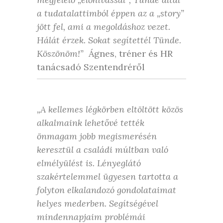
a tudatalattimból éppen az a „story”
jött fel, ami a megoldáshoz vezet.
Hálát érzek. Sokat segítettél Tünde.
Köszönöm!”
Ágnes, tréner és HR
tanácsadó Szentendréről
„A kellemes légkörben eltöltött közös
alkalmaink lehetővé tették
önmagam jobb megismerésén
keresztül a családi múltban való
elmélyülést is. Lényeglátó
szakértelemmel ügyesen tartotta a
folyton elkalandozó gondolataimat
helyes mederben. Segítségével
mindennapjaim problémái